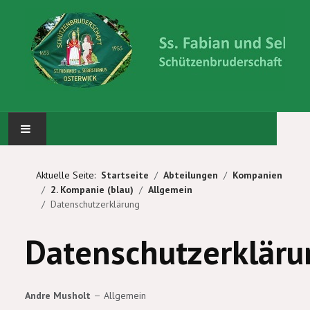
STARTSEITE
Aktuelle Seite:
Startseite
Abteilungen
Kompanien
2. Kompanie (blau)
Allgemein
ABTEILUNGEN
Datenschutzerklärung
KÖNIG UND PRINZEN
Datenschutzerkläru
WIR ÜBER UNS
Andre Musholt
Allgemein
BILDERGALERIE