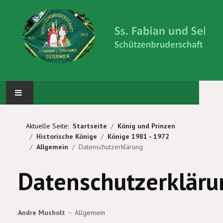
STARTSEITE
Aktuelle Seite:
Startseite
König und Prinzen
Historische Könige
Könige 1981 - 1972
ABTEILUNGEN
Allgemein
Datenschutzerklärung
KÖNIG UND PRINZEN
Datenschutzerkläru
WIR ÜBER UNS
Andre Musholt
Allgemein
BILDERGALERIE