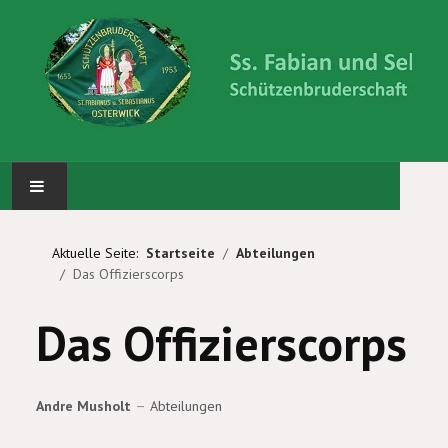
STARTSEITE
Aktuelle Seite:
Startseite
Abteilungen
Das Offizierscorps
ABTEILUNGEN
Das Offizierscorps
KÖNIG UND PRINZEN
WIR ÜBER UNS
Andre Musholt
Abteilungen
BILDERGALERIE